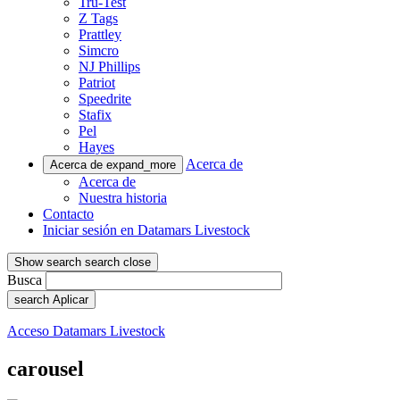
Tru-Test
Z Tags
Prattley
Simcro
NJ Phillips
Patriot
Speedrite
Stafix
Pel
Hayes
Acerca de
Acerca de
expand_more
Acerca de
Nuestra historia
Contacto
Iniciar sesión en Datamars Livestock
Show search
search
close
Busca
search
Aplicar
Acceso Datamars Livestock
carousel