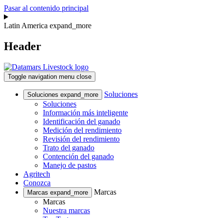
Pasar al contenido principal
Latin America
expand_more
Header
Toggle navigation
menu
close
Soluciones
Soluciones
expand_more
Soluciones
Información más inteligente
Identificación del ganado
Medición del rendimiento
Revisión del rendimiento
Trato del ganado
Contención del ganado
Manejo de pastos
Agritech
Conozca
Marcas
Marcas
expand_more
Marcas
Nuestra marcas