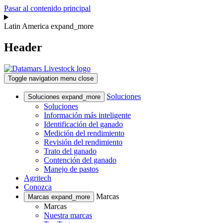
Pasar al contenido principal
Latin America
expand_more
Header
Toggle navigation
menu
close
Soluciones
Soluciones
expand_more
Soluciones
Información más inteligente
Identificación del ganado
Medición del rendimiento
Revisión del rendimiento
Trato del ganado
Contención del ganado
Manejo de pastos
Agritech
Conozca
Marcas
Marcas
expand_more
Marcas
Nuestra marcas