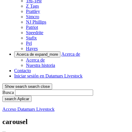
Tru-Test
Z Tags
Prattley
Simcro
NJ Phillips
Patriot
Speedrite
Stafix
Pel
Hayes
Acerca de
Acerca de
expand_more
Acerca de
Nuestra historia
Contacto
Iniciar sesión en Datamars Livestock
Show search
search
close
Busca
search
Aplicar
Acceso Datamars Livestock
carousel