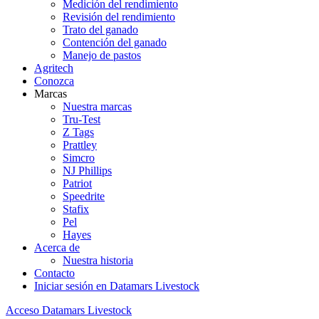
Medición del rendimiento
Revisión del rendimiento
Trato del ganado
Contención del ganado
Manejo de pastos
Agritech
Conozca
Marcas
Nuestra marcas
Tru-Test
Z Tags
Prattley
Simcro
NJ Phillips
Patriot
Speedrite
Stafix
Pel
Hayes
Acerca de
Nuestra historia
Contacto
Iniciar sesión en Datamars Livestock
Acceso Datamars Livestock